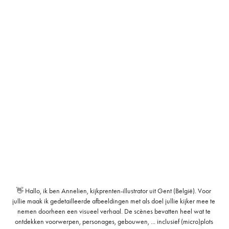
👋 Hallo, ik ben Annelien, kijkprenten-illustrator uit Gent (België). Voor 
jullie maak ik gedetailleerde afbeeldingen met als doel jullie kijker mee te 
nemen doorheen een visueel verhaal. De scènes bevatten heel wat te 
ontdekken voorwerpen, personages, gebouwen, ... inclusief (micro)plots 